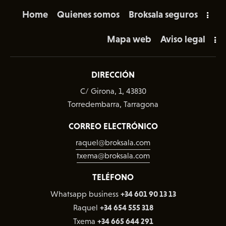
Home
Quienes somos
Broksala seguros
Mapa web
Aviso legal
DIRECCIÓN
C/ Girona, 1, 43830
Torredembarra, Tarragona
CORREO ELECTRÓNICO
raquel@broksala.com
txema@broksala.com
TELÉFONO
+34 601 90 13 13
Whatsapp business
+34 654 555 318
Raquel
+34 665 644 291
Txema