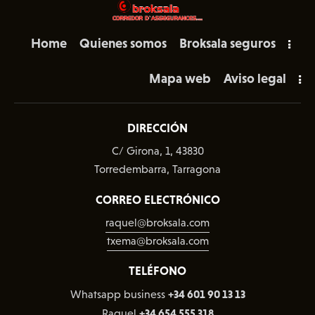
Home
Quienes somos
Broksala seguros
Mapa web
Aviso legal
DIRECCIÓN
C/ Girona, 1, 43830
Torredembarra, Tarragona
CORREO ELECTRÓNICO
raquel@broksala.com
txema@broksala.com
TELÉFONO
+34 601 90 13 13
Whatsapp business
+34 654 555 318
Raquel