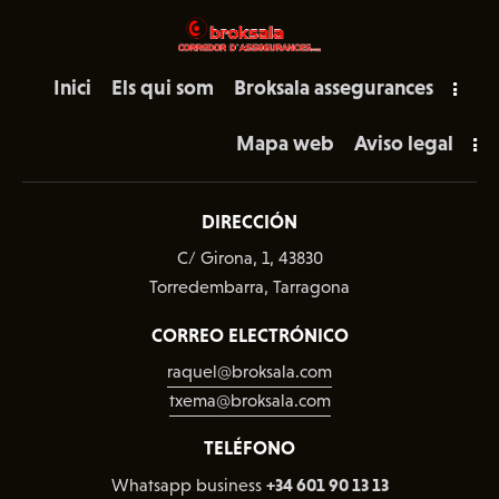
Inici
Els qui som
Broksala assegurances
Mapa web
Aviso legal
DIRECCIÓN
C/ Girona, 1, 43830
Torredembarra, Tarragona
CORREO ELECTRÓNICO
raquel@broksala.com
txema@broksala.com
TELÉFONO
+34 601 90 13 13
Whatsapp business