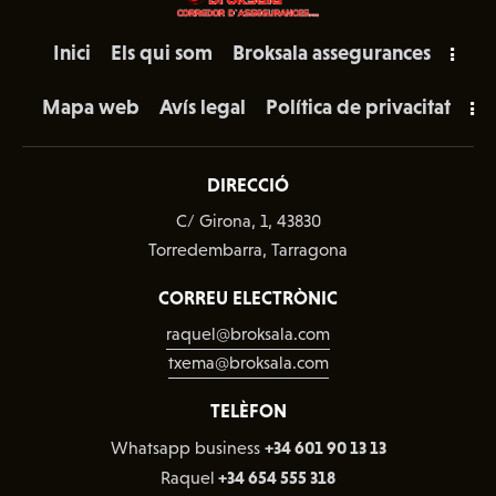
Inici
Els qui som
Broksala assegurances
Mapa web
Avís legal
Política de privacitat
DIRECCIÓ
C/ Girona, 1, 43830
Torredembarra, Tarragona
CORREU ELECTRÒNIC
raquel@broksala.com
txema@broksala.com
TELÈFON
+34 601 90 13 13
Whatsapp business
+34 654 555 318
Raquel