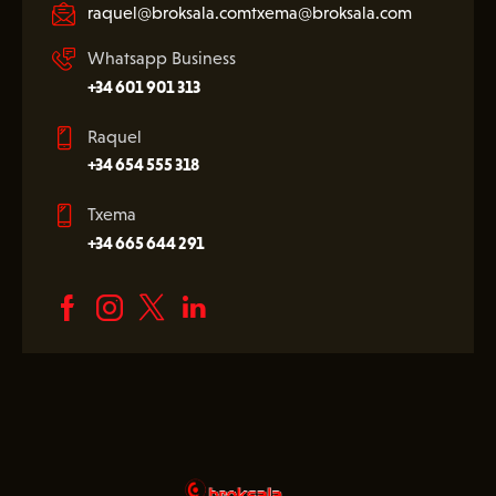
raquel@broksala.com
txema@broksala.com
Whatsapp Business
+34 601 901 313
Raquel
+34 654 555 318
Txema
+34 665 644 291