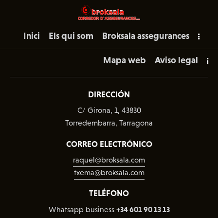
Inici
Els qui som
Broksala assegurances
Mapa web
Aviso legal
DIRECCIÓN
C/ Girona, 1, 43830
Torredembarra, Tarragona
CORREO ELECTRÓNICO
raquel@broksala.com
txema@broksala.com
TELÉFONO
+34 601 90 13 13
Whatsapp business